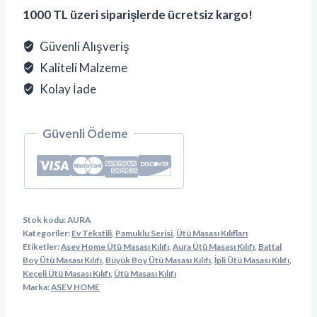
1000 TL üzeri siparişlerde ücretsiz kargo!
Güvenli Alışveriş
Kaliteli Malzeme
Kolay İade
Güvenli Ödeme
Stok kodu:
AURA
Kategoriler:
Ev Tekstili
,
Pamuklu Serisi
,
Ütü Masası Kılıfları
Etiketler:
Asev Home Ütü Masası Kılıfı
,
Aura Ütü Masası Kılıfı
,
Battal
Boy Ütü Masası Kılıfı
,
Büyük Boy Ütü Masası Kılıfı
,
İpli Ütü Masası Kılıfı
,
Keçeli Ütü Masası Kılıfı
,
Ütü Masası Kılıfı
Marka:
ASEV HOME