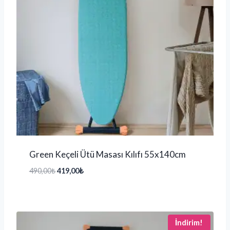
Green Keçeli Ütü Masası Kılıfı 55x140cm
490,00
₺
419,00
₺
İndirim!