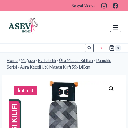
Sosyal Medya
♥
0
Home
/
Mağaza
/
Ev Tekstili
/
Ütü Masası Kılıfları
/
Pamuklu
Serisi
/
Aura Keçeli Ütü Masası Kılıfı 55x140cm
İndirim!