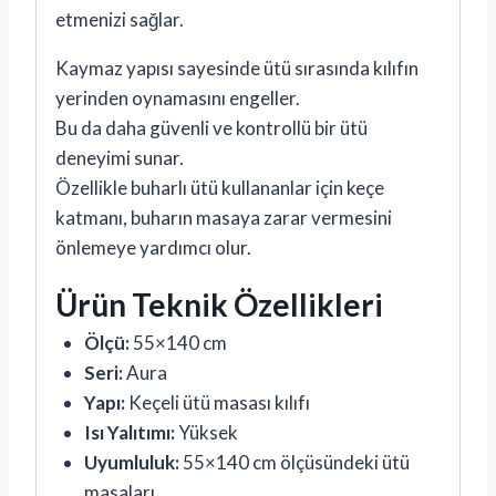
etmenizi sağlar.
Kaymaz yapısı sayesinde ütü sırasında kılıfın
yerinden oynamasını engeller.
Bu da daha güvenli ve kontrollü bir ütü
deneyimi sunar.
Özellikle buharlı ütü kullananlar için keçe
katmanı, buharın masaya zarar vermesini
önlemeye yardımcı olur.
Ürün Teknik Özellikleri
Ölçü:
55×140 cm
Seri:
Aura
Yapı:
Keçeli ütü masası kılıfı
Isı Yalıtımı:
Yüksek
Uyumluluk:
55×140 cm ölçüsündeki ütü
masaları